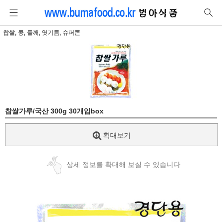
찹쌀, 콩, 들깨, 엿기름, 슈퍼콘
찹쌀가루/국산 300g 30개입box
확대보기
상세 정보를 확대해 보실 수 있습니다