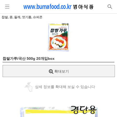
찹쌀, 콩, 들깨, 엿기름, 슈퍼콘
찹쌀가루/국산 500g 20개입box
확대보기
상세 정보를 확대해 보실 수 있습니다