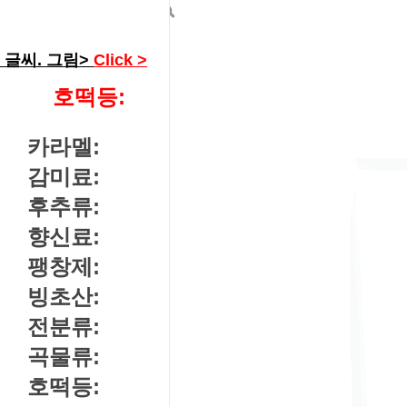
---------->
글씨. 그림>
Click >
호떡등:
카라멜:
감미료:
후추류:
향신료:
팽창제:
빙초산:
전분류:
곡물류:
호떡등: