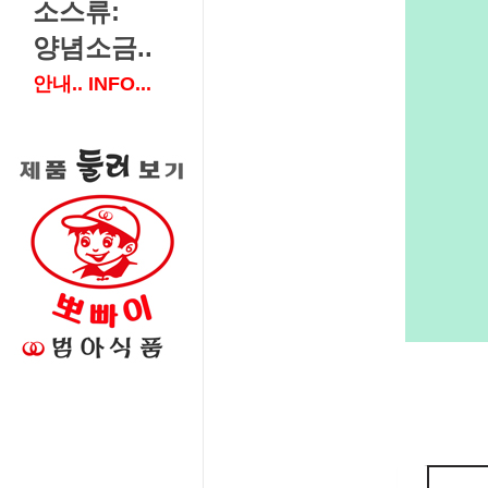
소스류:
양념소금..
안내.. INFO...