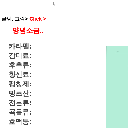
---------->
글씨. 그림>
Click >
양념소금..
카라멜:
감미료:
후추류:
향신료:
팽창제:
빙초산:
전분류:
곡물류:
호떡등: