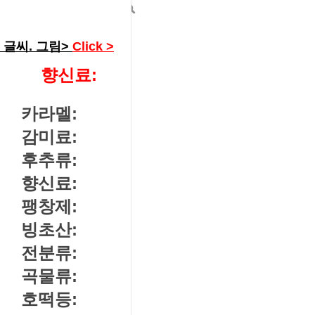
---------->
글씨. 그림>
Click >
향신료:
카라멜:
감미료:
후추류:
향신료:
팽창제:
빙초산:
전분류:
곡물류:
호떡등: