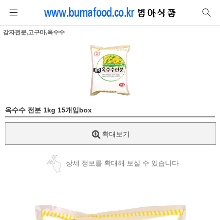
감자전분,고구마,옥수수
옥수수 전분 1kg 15개입box
확대보기
상세 정보를 확대해 보실 수 있습니다