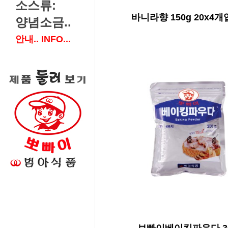
소스류:
바니라향 150g 20x4개
양념소금..
안내.. INFO...