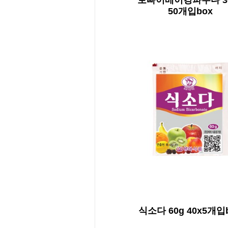
보빠이베이킹파우다 30
50개입box
식소다 60g 40x5개입