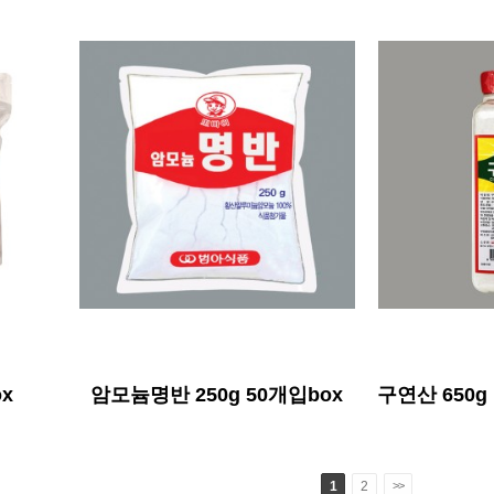
x
암모늄명반 250g 50개입box
구연산 650g
1
2
>>