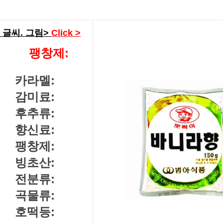
---------->
글씨. 그림>
Click >
팽창제:
카라멜:
감미료:
후추류:
향신료:
팽창제:
빙초산:
전분류:
곡물류:
호떡등: